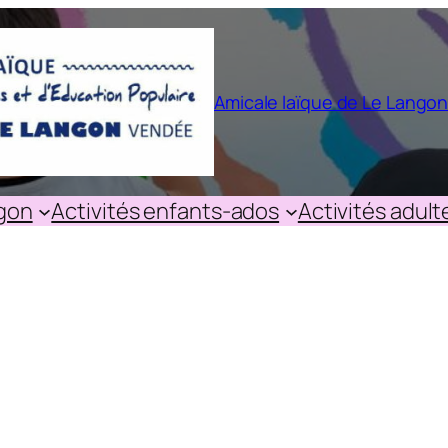
Amicale laïque de Le Lango
ngon
Activités enfants-ados
Activités adult