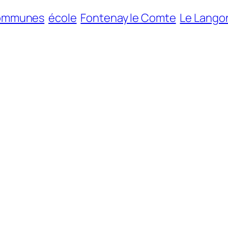
ommunes
école
Fontenay le Comte
Le Lango