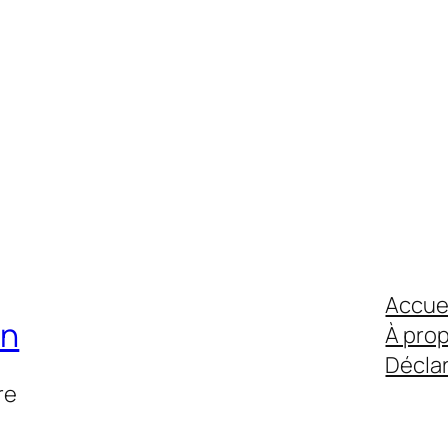
Accue
on
À pro
Déclar
re