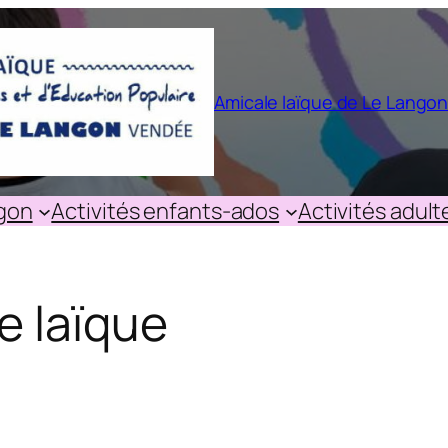
Amicale laïque de Le Lango
ngon
Activités enfants-ados
Activités adult
e laïque