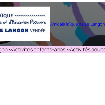
Amicale laïque de Le Lango
ngon
Activités enfants-ados
Activités adult