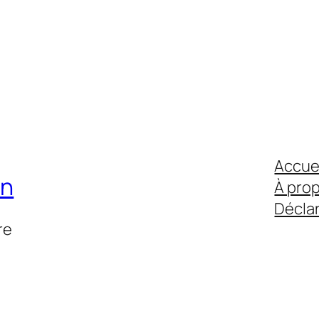
Accue
on
À pro
Déclar
re