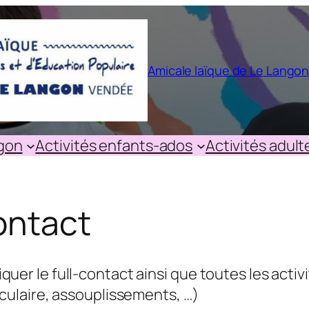
Amicale laïque de Le Lango
ngon
Activités enfants-ados
Activités adult
ontact
atiquer le full-contact ainsi que toutes les ac
ulaire, assouplissements, …)