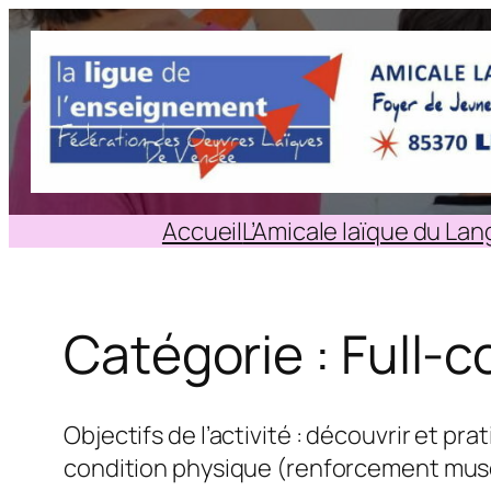
Aller
au
contenu
Accueil
L’Amicale laïque du La
Catégorie :
Full-c
Objectifs de l’activité : découvrir et pr
condition physique (renforcement musc