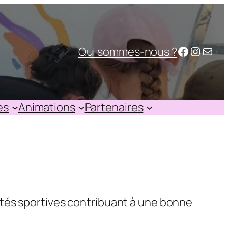
Faceboo
Instag
E-mail
Qui sommes-nous ?
n
es
Animations
Partenaires
tivités sportives contribuant à une bonne