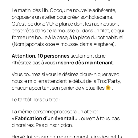
Le matin, dès 11h, Coco, une nouvelle adhérente,
proposera un atelier pour créer son kokedama.
Qu’est-ce donc ? Une plante dont les racines sont
enserrées dans de la mousse ou dans un filet, ce qui
forme une boule à la base, à la place du pot habituel
(Nom japonais koke = mousse, dama = sphère).
Attention, 10 personnes
seulement donc
n’hésitez pas à vous
inscrire dès maintenant.
Vous pourrez si vous le désirez pique-niquer avec
nous le midi en attendant le début de la Troc’Party,
chacun apportant son panier de victuailles
.
Le tantôt, lors du troc :
La même personne proposera un atelier
«
Fabrication d’un éventail
» : ouvert à tous, pas
d’horaires. Pas d’inscription.
Hervé, lui, vous montrera comment faire des petits