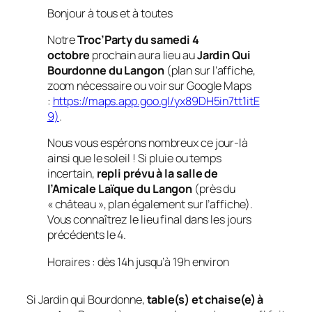
Bonjour à tous et à toutes
Notre
Troc’Party du samedi 4
octobre
prochain aura lieu au
Jardin Qui
Bourdonne du Langon
(plan sur l’affiche,
zoom nécessaire ou voir sur Google Maps
:
https://maps.app.goo.gl/yx89DH5in7tt1itE
9)
.
Nous vous espérons nombreux ce jour-là
ainsi que le soleil ! Si pluie ou temps
incertain,
repli prévu à la salle de
l’Amicale Laïque du Langon
(près du
« château », plan également sur l’affiche).
Vous connaîtrez le lieu final dans les jours
précédents le 4.
Horaires : dès 14h jusqu’à 19h environ
Si Jardin qui Bourdonne,
table(s) et chaise(e) à