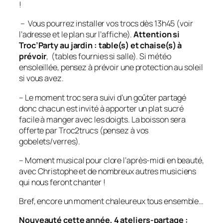
!
– Vous pourrez installer vos trocs dès 13h45 (voir
l’adresse et le plan sur l’affiche).
Attention si
Troc’Party au jardin : table(s) et chaise(s) à
prévoir
, (tables fournies si salle). Si météo
ensoleillée, pensez à prévoir une protection au soleil
si vous avez.
– Le moment troc sera suivi d’un goûter partagé
donc chacun est invité à apporter un plat sucré
facile à manger avec les doigts. La boisson sera
offerte par Troc2trucs (pensez à vos
gobelets/verres).
– Moment musical pour clore l’après-midi en beauté,
avec Christophe et de nombreux autres musiciens
qui nous feront chanter !
Bref, encore un moment chaleureux tous ensemble…
Nouveauté cette année, 4 ateliers-partage :