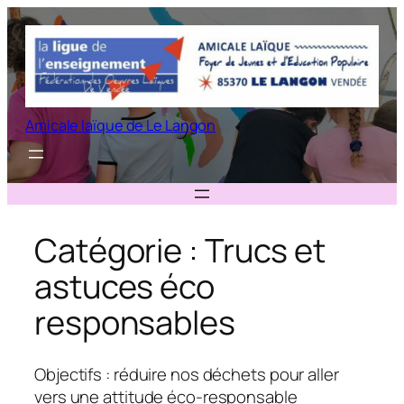
Aller
au
contenu
Amicale laïque de Le Langon
Catégorie :
Trucs et
astuces éco
responsables
Objectifs : réduire nos déchets pour aller
vers une attitude éco-responsable