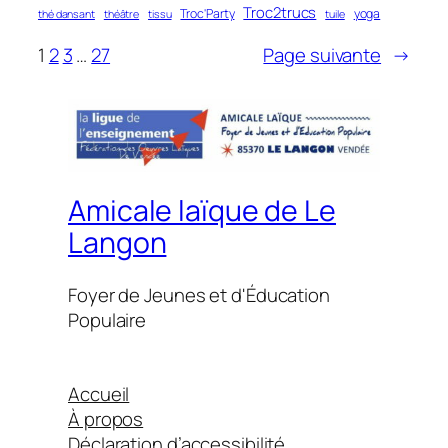
Troc2trucs
Troc'Party
yoga
thé dansant
théâtre
tissu
tuile
1
2
3
…
27
Page suivante
→
Amicale laïque de Le
Langon
Foyer de Jeunes et d'Éducation
Populaire
Accueil
À propos
Déclaration d’accessibilité