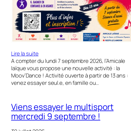
:
Lire la suite
Moov’Dance
A compter du lundi 7 septembre 2026, l’Amicale
:
laïque vous propose une nouvelle activité : la
à
Moov’Dance ! Activité ouverte à partir de 13 ans :
partir
venez essayer seul.e, en famille ou…
du
7
septembre
Viens essayer le multisport
!
mercredi 9 septembre !