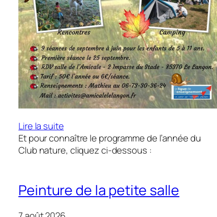
:
Lire la suite
Club
Et pour connaître le programme de l’année du
nature,
Club nature, cliquez ci-dessous :
le
retour
!
Peinture de la petite salle
A
partir
7 août 2026