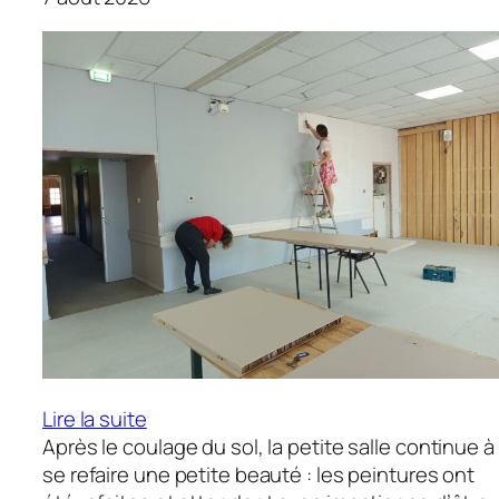
du
25
septembre…
:
Lire la suite
Peinture
Après le coulage du sol, la petite salle continue à
de
se refaire une petite beauté : les peintures ont