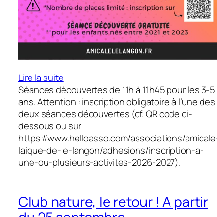
:
Lire la suite
Viens
Séances découvertes de 11h à 11h45 pour les 3-5
essayer
ans. Attention : inscription obligatoire à l’une des
l’éveil
deux séances découvertes (cf. QR code ci-
aux
dessous ou sur
sports
https://www.helloasso.com/associations/amicale
mercredi
laique-de-le-langon/adhesions/inscription-a-
9
une-ou-plusieurs-activites-2026-2027).
ou
16
septembre
Club nature, le retour ! A partir
!