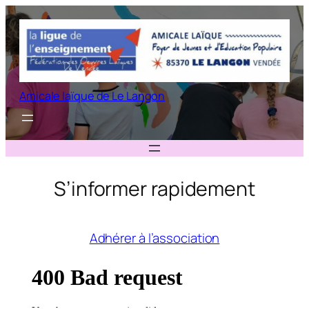
Aller
au
contenu
Amicale laïque de Le Langon
S’informer rapidement
Adhérer à l’association