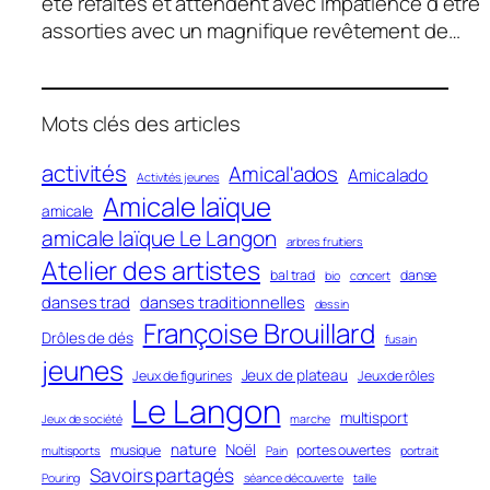
la
été refaites et attendent avec impatience d’être
petite
assorties avec un magnifique revêtement de…
salle
Mots clés des articles
activités
Amical'ados
Amicalado
Activités jeunes
Amicale laïque
amicale
amicale laïque Le Langon
arbres fruitiers
Atelier des artistes
bal trad
danse
bio
concert
danses trad
danses traditionnelles
dessin
Françoise Brouillard
Drôles de dés
fusain
jeunes
Jeux de plateau
Jeux de figurines
Jeux de rôles
Le Langon
multisport
Jeux de société
marche
nature
Noël
musique
portes ouvertes
multisports
Pain
portrait
Savoirs partagés
Pouring
séance découverte
taille