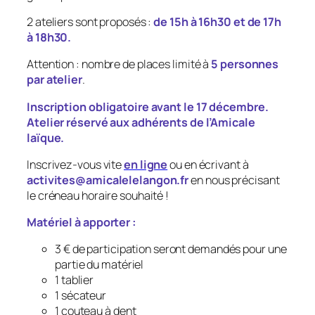
2 ateliers sont proposés :
de 15h à 16h30 et de 17h
à 18h30.
Attention : nombre de places limité à
5 personnes
par atelier
.
Inscription obligatoire avant le 17 décembre.
Atelier réservé aux adhérents de l’Amicale
laïque.
Inscrivez-vous vite
en ligne
ou en écrivant à
activites@amicalelelangon.fr
en nous précisant
le créneau horaire souhaité !
Matériel à apporter :
3 € de participation seront demandés pour une
partie du matériel
1 tablier
1 sécateur
1 couteau à dent