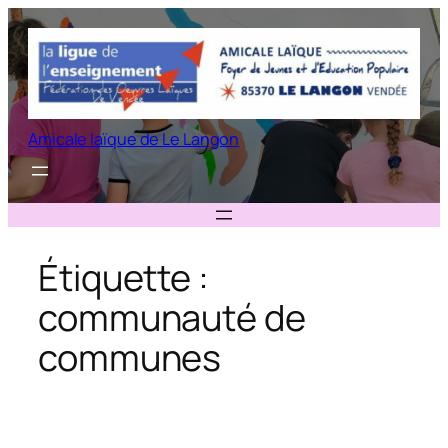
Aller
au
contenu
Amicale laïque de Le Langon
Étiquette :
communauté de
communes