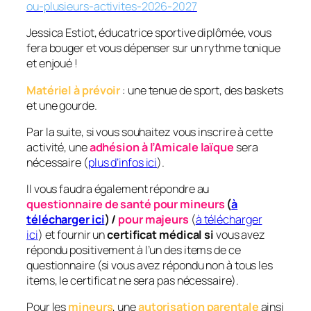
ou-plusieurs-activites-2026-2027
Jessica Estiot, éducatrice sportive diplômée, vous
fera bouger et vous dépenser sur un rythme tonique
et enjoué !
Matériel à prévoir
: une tenue de sport, des baskets
et une gourde.
Par la suite, si vous souhaitez vous inscrire à cette
activité, une
adhésion à l’Amicale laïque
sera
nécessaire (
plus d’infos ici
).
Il vous faudra également répondre au
questionnaire de santé pour mineurs
(
à
télécharger ici
) /
pour majeurs
(
à télécharger
ici
) et fournir un
certificat médical
si
vous avez
répondu positivement à l’un des items de ce
questionnaire (si vous avez répondu non à tous les
items, le certificat ne sera pas nécessaire).
Pour les
mineurs
, une
autorisation parentale
ainsi