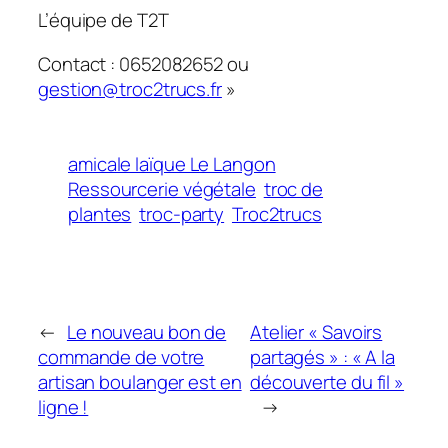
L’équipe de T2T
Contact : 0652082652 ou
gestion@troc2trucs.fr
»
amicale laïque Le Langon
Ressourcerie végétale
troc de
plantes
troc-party
Troc2trucs
←
Le nouveau bon de
Atelier « Savoirs
commande de votre
partagés » : « A la
artisan boulanger est en
découverte du fil »
ligne !
→