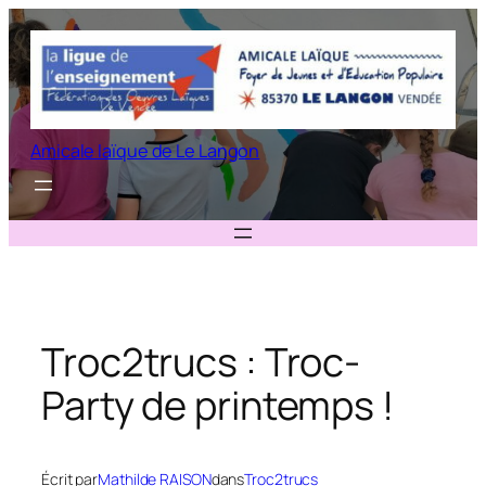
Aller
au
contenu
Amicale laïque de Le Langon
Troc2trucs : Troc-
Party de printemps !
Écrit par
Mathilde RAISON
dans
Troc2trucs