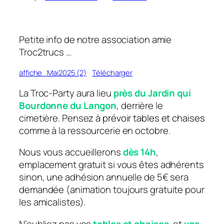
Petite info de notre association amie
Troc2trucs …
affiche_Mai2025 (2)
Télécharger
La Troc-Party aura lieu
près du Jardin qui
Bourdonne
du Lango
n
, derrière le
cimetière. Pense
z à prévoir tables et chaises
comme à la ressourcerie en octobre.
Nous vous accueillerons
dès 14h
,
emplacement gratuit si vous êtes adhérents
sinon, une adhésion annuelle de 5€ sera
demandée (animation toujours gratuite pour
les amicalistes).
N’oubliez pas vos
tables et chaises
, et
vos