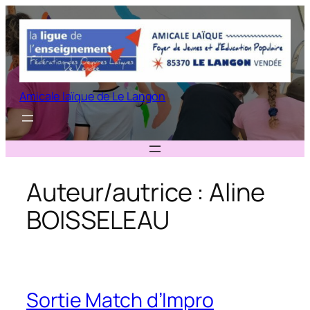
Aller
au
contenu
Amicale laïque de Le Langon
Auteur/autrice :
Aline
BOISSELEAU
Sortie Match d’Impro