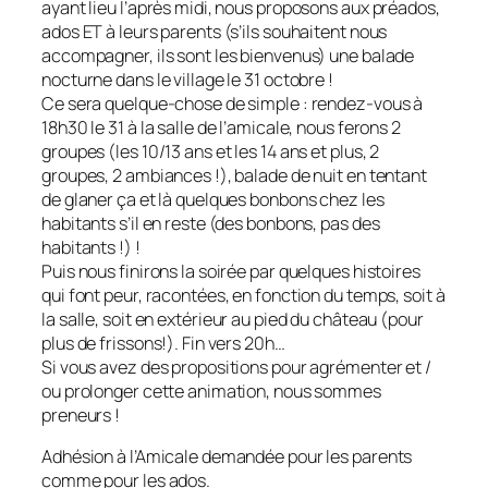
ayant lieu l’après midi, nous proposons aux préados,
ados ET à leurs parents (s’ils souhaitent nous
accompagner, ils sont les bienvenus) une balade
nocturne dans le village le 31 octobre !
Ce sera quelque-chose de simple : rendez-vous à
18h30 le 31 à la salle de l’amicale, nous ferons 2
groupes (les 10/13 ans et les 14 ans et plus, 2
groupes, 2 ambiances !), balade de nuit en tentant
de glaner ça et là quelques bonbons chez les
habitants s’il en reste (des bonbons, pas des
habitants !) !
Puis nous finirons la soirée par quelques histoires
qui font peur, racontées, en fonction du temps, soit à
la salle, soit en extérieur au pied du château (pour
plus de frissons!). Fin vers 20h…
Si vous avez des propositions pour agrémenter et /
ou prolonger cette animation, nous sommes
preneurs !
Adhésion à l’Amicale demandée pour les parents
comme pour les ados.