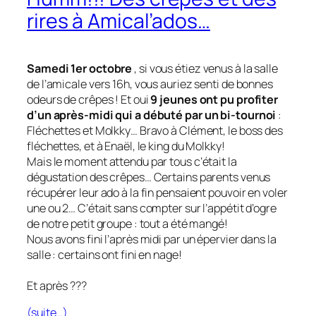
rires à Amical’ados…
Samedi 1er octobre
, si vous étiez venus à la salle
de l’amicale vers 16h, vous auriez senti de bonnes
odeurs de crêpes ! Et oui
9 jeunes ont pu profiter
d’un après-midi qui a débuté par un bi-tournoi
:
Fléchettes et Molkky… Bravo à Clément, le boss des
fléchettes, et à Enaël, le king du Molkky!
Mais le moment attendu par tous c’était la
dégustation des crêpes… Certains parents venus
récupérer leur ado à la fin pensaient pouvoir en voler
une ou 2… C’était sans compter sur l’appétit d’ogre
de notre petit groupe : tout a été mangé!
Nous avons fini l’après midi par un épervier dans la
salle : certains ont fini en nage!
Et après ???
(suite…)