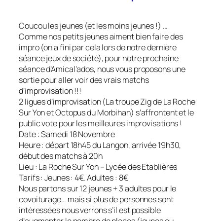
Coucou les jeunes (et les moins jeunes !) …
Comme nos petits jeunes aiment bien faire des
impro (on a fini par cela lors de notre dernière
séance jeux de société), pour notre prochaine
séance d’Amical’ados, nous vous proposons une
sortie pour aller voir des vrais matchs
d’improvisation !!!
2 ligues d’improvisation (La troupe Zig de La Roche
Sur Yon et Octopus du Morbihan) s’affrontent et le
public vote pour les meilleures improvisations !
Date : Samedi 18 Novembre
Heure : départ 18h45 du Langon, arrivée 19h30,
début des matchs à 20h
Lieu : La Roche Sur Yon – Lycée des Etablières
Tarifs : Jeunes : 4€. Adultes : 8€
Nous partons sur 12 jeunes + 3 adultes pour le
covoiturage… mais si plus de personnes sont
intéressées nous verrons s’il est possible