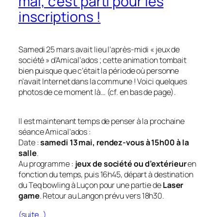
mai, c’est parti pour les
inscriptions !
Samedi 25 mars avait lieu l’après-midi « jeux de
société » d’Amical’ados ; cette animation tombait
bien puisque que c’était la période où personne
n’avait Internet dans la commune ! Voici quelques
photos de ce moment là… (cf. en bas de page).
Il est maintenant temps de penser à la prochaine
séance Amical’ados :
Date :
samedi 13 mai, rendez-vous à 15h00 à la
salle
.
Au programme :
jeux de société ou d’extérieur
en
fonction du temps, puis 16h45, départ à destination
du Teq bowling à Luçon pour une partie de
Laser
game
. Retour au Langon prévu vers 18h30.
(suite…)