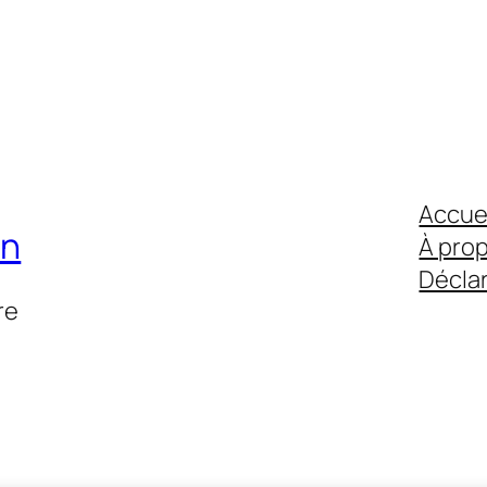
Accue
on
À pro
Déclar
re