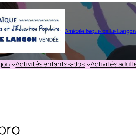
Amicale laïque de Le Lango
ngon
Activités enfants-ados
Activités adult
pro