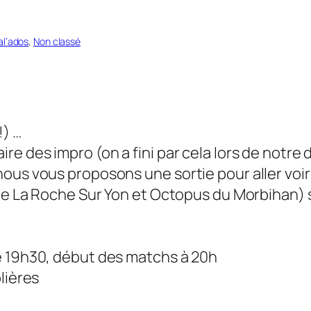
l’ados
, 
Non classé
!) …
e des impro (on a fini par cela lors de notre
ous vous proposons une sortie pour aller voir 
de La Roche Sur Yon et Octopus du Morbihan) s’
e 19h30, début des matchs à 20h
lières