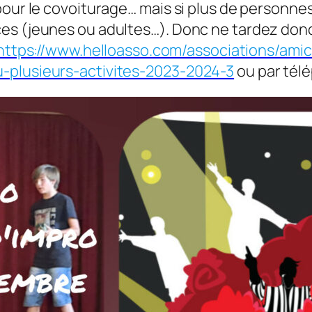
pour le covoiturage… mais si plus de personnes
s (jeunes ou adultes…). Donc ne tardez donc 
https://www.helloasso.com/associations/amic
-plusieurs-activites-2023-2024-3
ou par tél