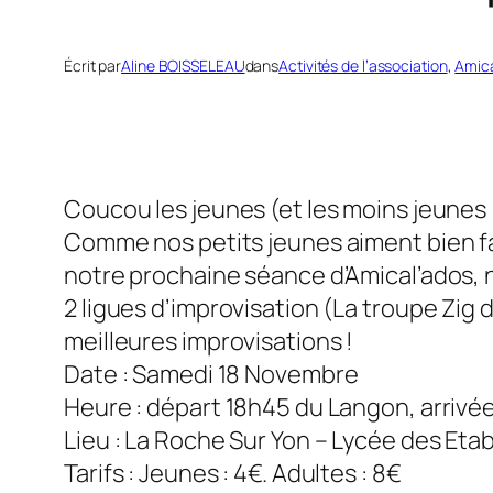
Écrit par
Aline BOISSELEAU
dans
Activités de l’association
, 
Amica
Coucou les jeunes (et les moins jeunes 
Comme nos petits jeunes aiment bien fair
notre prochaine séance d’Amical’ados, n
2 ligues d’improvisation (La troupe Zig 
meilleures improvisations !
Date : Samedi 18 Novembre
Heure : départ 18h45 du Langon, arrivé
Lieu : La Roche Sur Yon – Lycée des Etab
Tarifs : Jeunes : 4€. Adultes : 8€