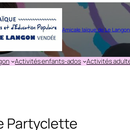
Amicale laïque de Le Lango
ngon
Activités enfants-ados
Activités adult
e Partyclette