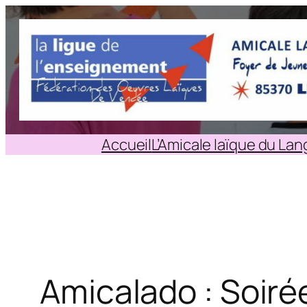
Aller
au
contenu
Accueil
L’Amicale laïque du La
Amicalado : Soiré