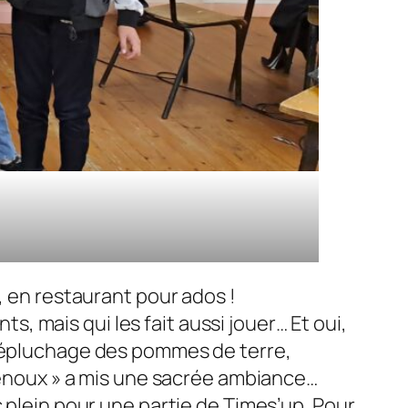
, en restaurant pour ados !
ts, mais qui les fait aussi jouer… Et oui,
, épluchage des pommes de terre,
 genoux » a mis une sacrée ambiance…
 plein pour une partie de Times’up. Pour