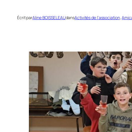
Écrit par
Aline BOISSELEAU
dans
Activités de l’association
, 
Amica