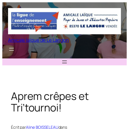
Aller
au
contenu
Amicale laïque de Le Langon
Aprem crêpes et
Tri’tournoi!
Écrit par
Aline BOISSELEAU
dans