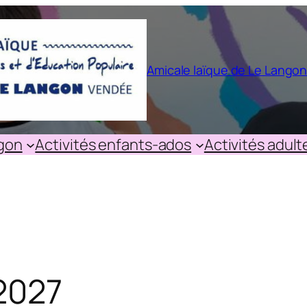
Amicale laïque de Le Lango
ngon
Activités enfants-ados
Activités adult
2027