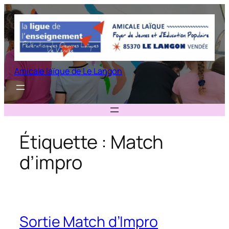
Aller
au
contenu
Amicale laïque de Le Langon
Étiquette :
Match
d’impro
Sortie Match d’Impro