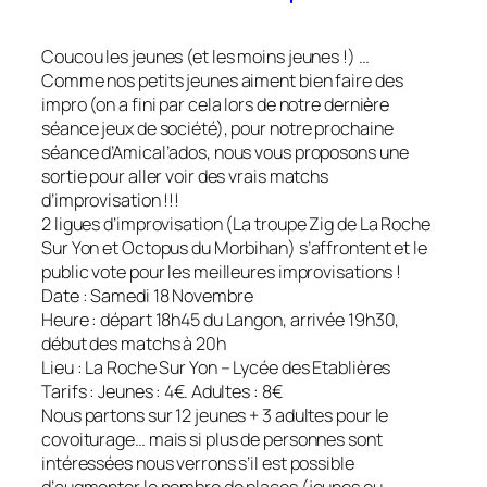
Coucou les jeunes (et les moins jeunes !) …
Comme nos petits jeunes aiment bien faire des
impro (on a fini par cela lors de notre dernière
séance jeux de société), pour notre prochaine
séance d’Amical’ados, nous vous proposons une
sortie pour aller voir des vrais matchs
d’improvisation !!!
2 ligues d’improvisation (La troupe Zig de La Roche
Sur Yon et Octopus du Morbihan) s’affrontent et le
public vote pour les meilleures improvisations !
Date : Samedi 18 Novembre
Heure : départ 18h45 du Langon, arrivée 19h30,
début des matchs à 20h
Lieu : La Roche Sur Yon – Lycée des Etablières
Tarifs : Jeunes : 4€. Adultes : 8€
Nous partons sur 12 jeunes + 3 adultes pour le
covoiturage… mais si plus de personnes sont
intéressées nous verrons s’il est possible