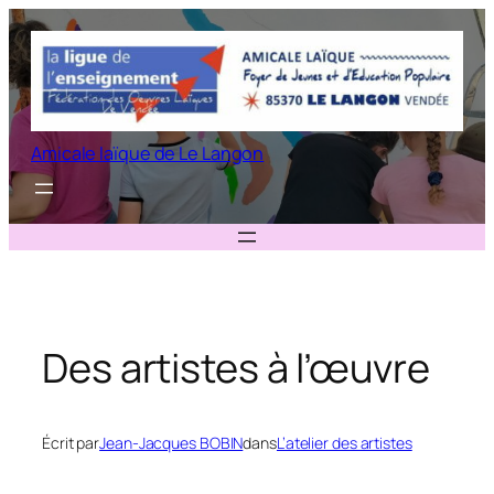
Aller
au
contenu
Amicale laïque de Le Langon
Des artistes à l’œuvre
Écrit par
Jean-Jacques BOBIN
dans
L’atelier des artistes