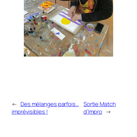
←
Des mélanges parfois…
Sortie Match
imprévisibles !
d’Impro
→