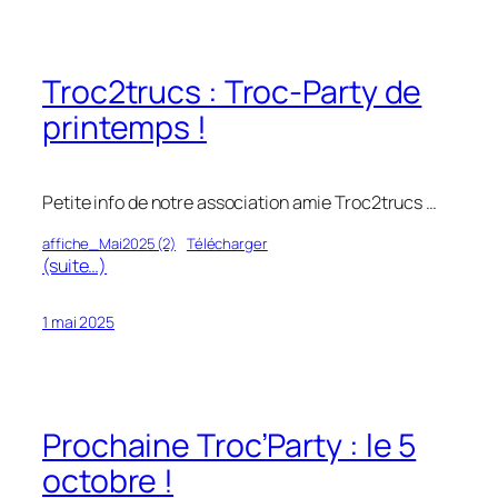
Troc2trucs : Troc-Party de
printemps !
Petite info de notre association amie Troc2trucs …
affiche_Mai2025 (2)
Télécharger
(suite…)
1 mai 2025
Prochaine Troc’Party : le 5
octobre !