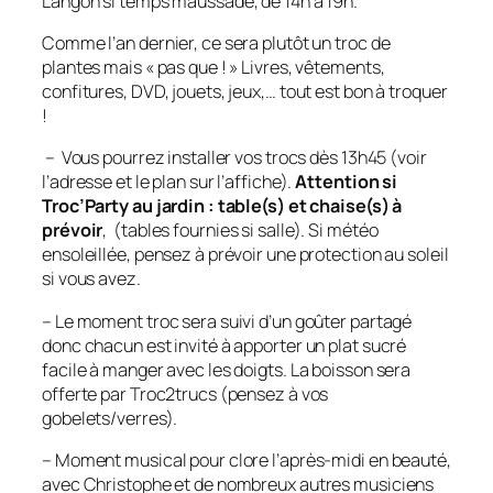
Langon si temps maussade, de 14h à 19h.
Comme l’an dernier, ce sera plutôt un troc de
plantes mais « pas que ! » Livres, vêtements,
confitures, DVD, jouets, jeux,… tout est bon à troquer
!
– Vous pourrez installer vos trocs dès 13h45 (voir
l’adresse et le plan sur l’affiche).
Attention si
Troc’Party au jardin : table(s) et chaise(s) à
prévoir
, (tables fournies si salle). Si météo
ensoleillée, pensez à prévoir une protection au soleil
si vous avez.
– Le moment troc sera suivi d’un goûter partagé
donc chacun est invité à apporter un plat sucré
facile à manger avec les doigts. La boisson sera
offerte par Troc2trucs (pensez à vos
gobelets/verres).
– Moment musical pour clore l’après-midi en beauté,
avec Christophe et de nombreux autres musiciens