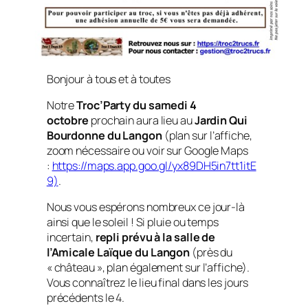
Bonjour à tous et à toutes
Notre
Troc’Party du samedi 4
octobre
prochain aura lieu au
Jardin Qui
Bourdonne du Langon
(plan sur l’affiche,
zoom nécessaire ou voir sur Google Maps
:
https://maps.app.goo.gl/yx89DH5in7tt1itE
9)
.
Nous vous espérons nombreux ce jour-là
ainsi que le soleil ! Si pluie ou temps
incertain,
repli prévu à la salle de
l’Amicale Laïque du Langon
(près du
« château », plan également sur l’affiche).
Vous connaîtrez le lieu final dans les jours
précédents le 4.