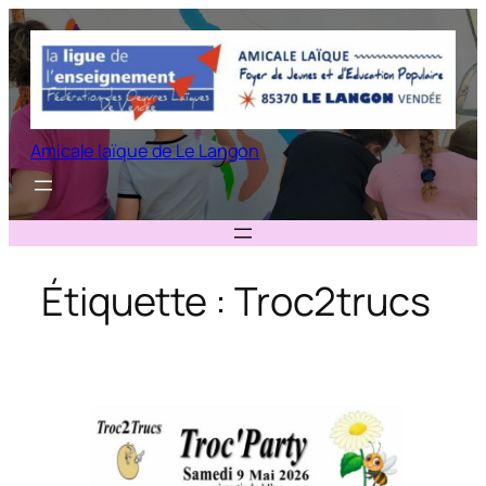
Aller
au
contenu
Amicale laïque de Le Langon
Étiquette :
Troc2trucs