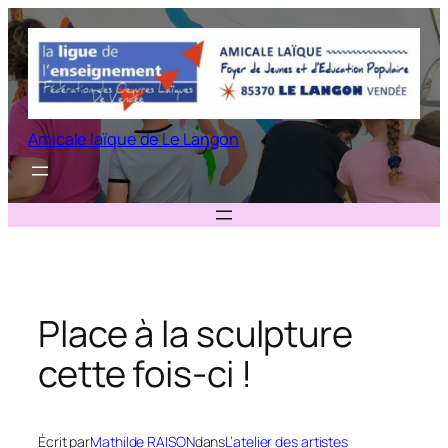
Aller
au
contenu
Amicale laïque de Le Langon
Place à la sculpture
cette fois-ci !
Écrit par
Mathilde RAISON
dans
L’atelier des artistes