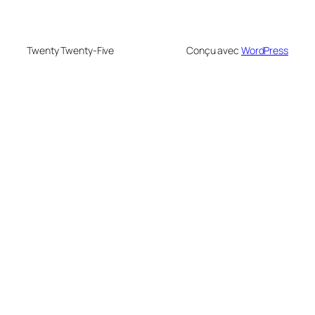
Twenty Twenty-Five
Conçu avec
WordPress