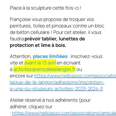
Place à la sculpture cette fois-ci !
Françoise vous propose de troquer vos
peintures, toiles et pinceaux contre un bloc
de béton cellulaire ! Pour cet atelier, il vous
faudra
prévoir tablier, lunettes de
protection et lime à bois.
Attention,
places limitées
:
inscrivez-vous
vite et
avant le 13 avril
en écrivant
à
activites@amicalelelangon.fr
ou
encore sur
https://www.helloasso.com/associati
laique-de-le-langon/adhesions/inscription-
a-une-ou-plusieurs-activites-2023-2024-3
Atelier réservé à nos adhérents (pour
adhérer, cliquez sur
:
https://www.helloasso.com/associations/amical