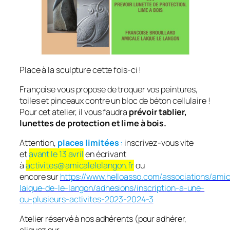
Place à la sculpture cette fois-ci !
Françoise vous propose de troquer vos peintures,
toiles et pinceaux contre un bloc de béton cellulaire !
Pour cet atelier, il vous faudra
prévoir tablier,
lunettes de protection et lime à bois.
Attention,
places limitées
:
inscrivez-vous vite
et
avant le 13 avril
en écrivant
à
activites@amicalelelangon.fr
ou
encore sur
https://www.helloasso.com/associations/amic
laique-de-le-langon/adhesions/inscription-a-une-
ou-plusieurs-activites-2023-2024-3
Atelier réservé à nos adhérents (pour adhérer,