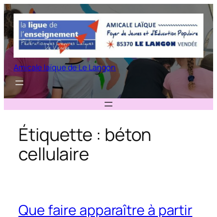
Aller
au
contenu
Amicale laïque de Le Langon
Étiquette :
béton
cellulaire
Que faire apparaître à partir