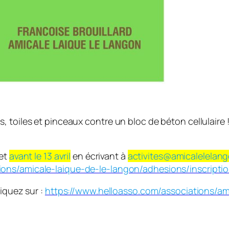
toiles et pinceaux contre un bloc de béton cellulaire ! 
et
avant le 13 avril
en écrivant à
activites@amicalelelang
ions/amicale-laique-de-le-langon/adhesions/inscripti
liquez sur :
https://www.helloasso.com/associations/am