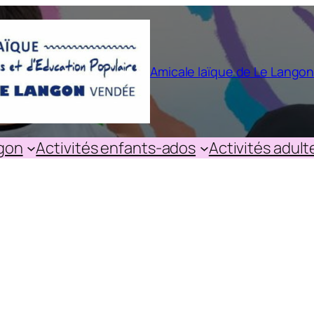
Amicale laïque de Le Lango
ngon
Activités enfants-ados
Activités adult