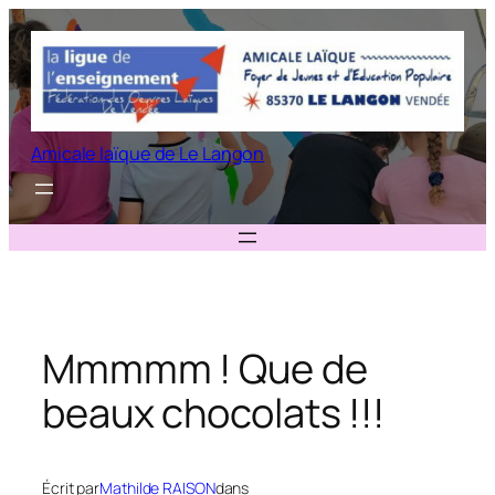
Aller
au
contenu
Amicale laïque de Le Langon
Mmmmm ! Que de
beaux chocolats !!!
Écrit par
Mathilde RAISON
dans