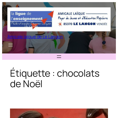
Aller
au
contenu
Amicale laïque de Le Langon
Étiquette :
chocolats
de Noël