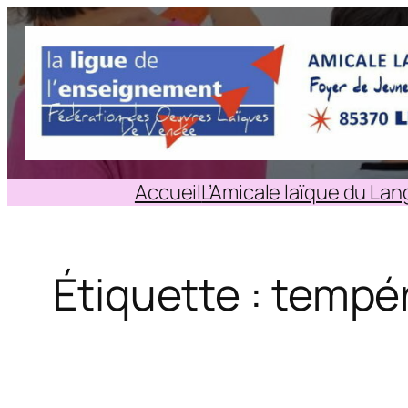
Aller
au
contenu
Accueil
L’Amicale laïque du La
Étiquette :
tempé