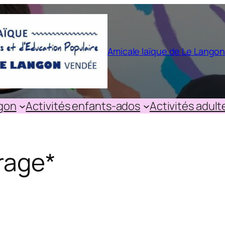
Amicale laïque de Le Lango
ngon
Activités enfants-ados
Activités adult
rage*