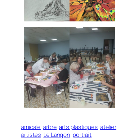
amicale
arbre
arts plastiques
atelier
artistes
Le Langon
portrait