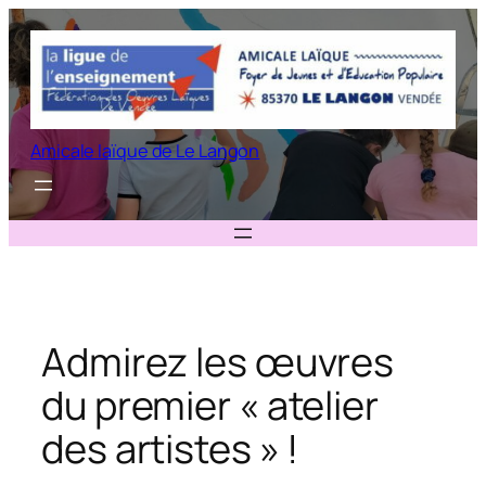
Aller
au
contenu
Amicale laïque de Le Langon
Admirez les œuvres
du premier « atelier
des artistes » !