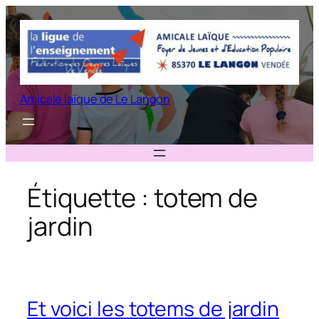
Aller
au
contenu
Amicale laïque de Le Langon
Étiquette :
totem de
jardin
Et voici les totems de jardin