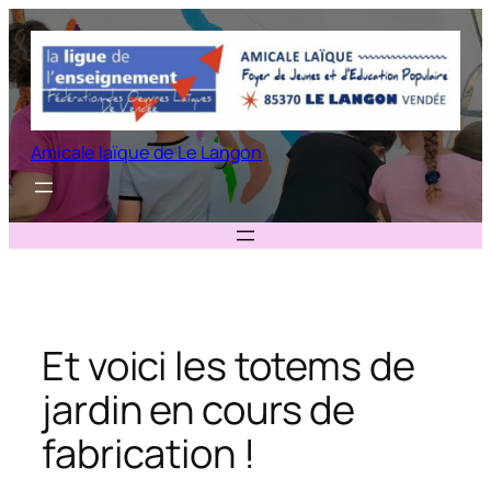
Aller
au
contenu
Amicale laïque de Le Langon
Et voici les totems de
jardin en cours de
fabrication !