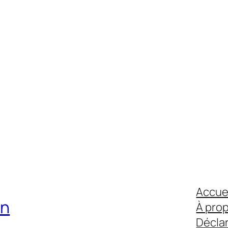
Accue
on
À pro
Déclar