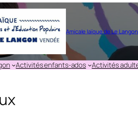
Amicale laïque de Le Lango
ngon
Activités enfants-ados
Activités adult
ux