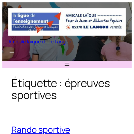
Aller
au
contenu
Amicale laïque de Le Langon
Étiquette :
épreuves
sportives
Rando sportive