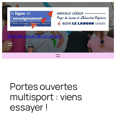
Aller
au
contenu
Amicale laïque de Le Langon
Portes ouvertes
multisport : viens
essayer !