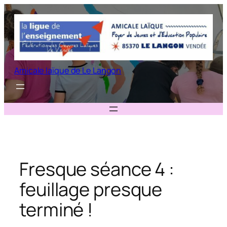
Aller
au
contenu
Amicale laïque de Le Langon
Fresque séance 4 :
feuillage presque
terminé !