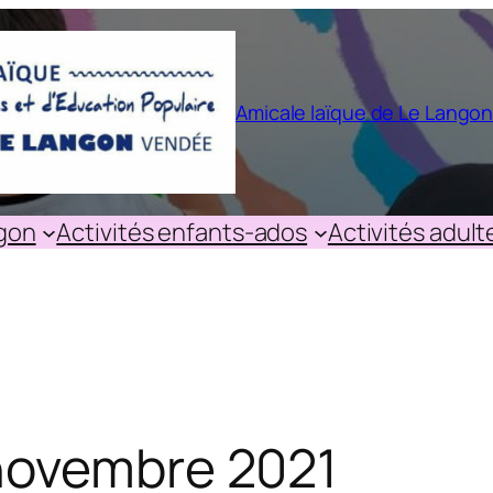
Amicale laïque de Le Lango
ngon
Activités enfants-ados
Activités adult
novembre 2021