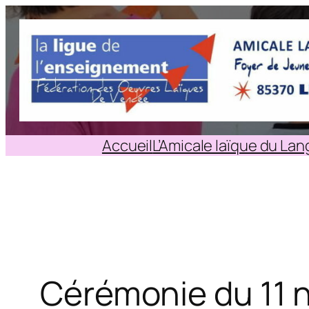
Aller
au
contenu
Accueil
L’Amicale laïque du La
Cérémonie du 11 