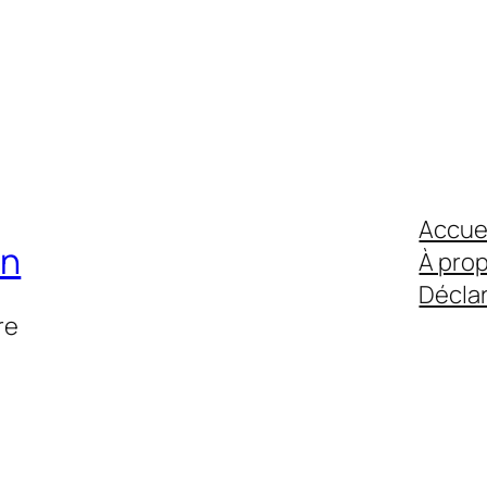
Accue
on
À pro
Déclar
re