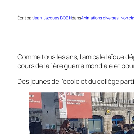
Écrit par
Jean-Jacques BOBIN
dans
Animations diverses
, 
Non cl
Comme tous les ans, l’amicale laïque d
cours de la 1ère guerre mondiale et pour
Des jeunes de l’école et du collège par