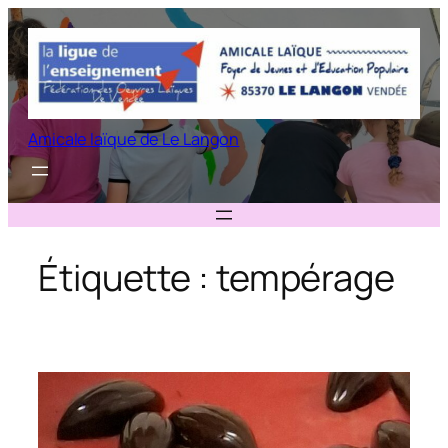
Aller
au
contenu
Amicale laïque de Le Langon
Étiquette :
tempérage