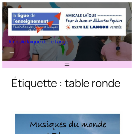
Aller
au
contenu
Amicale laïque de Le Langon
Étiquette :
table ronde