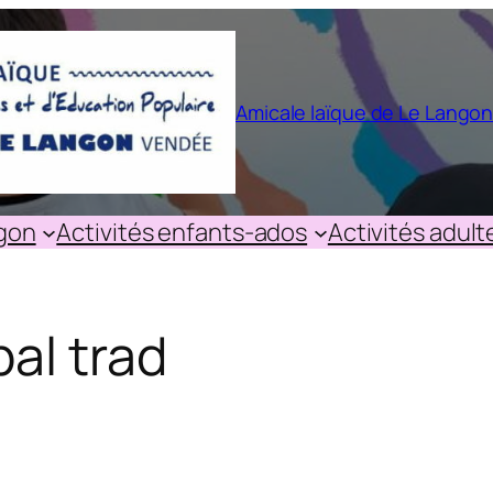
Amicale laïque de Le Lango
ngon
Activités enfants-ados
Activités adult
bal trad