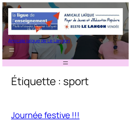
Aller
au
contenu
Amicale laïque de Le Langon
Étiquette :
sport
Journée festive !!!