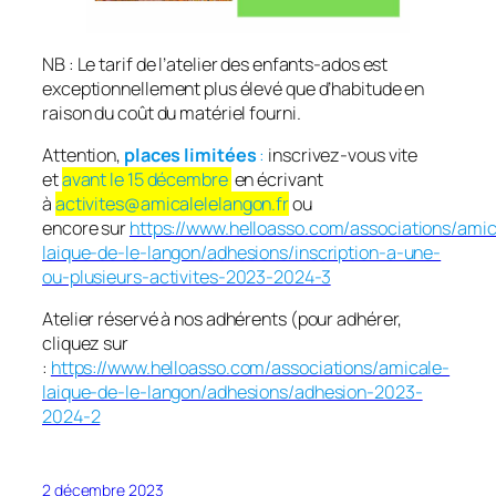
NB : Le tarif de l’atelier des enfants-ados est
exceptionnellement plus élevé que d’habitude en
raison du coût du matériel fourni.
Attention,
places limitées
:
inscrivez-vous vite
et
avant le 15 décembre
en écrivant
à
activites@amicalelelangon.fr
ou
encore sur
https://www.helloasso.com/associations/amic
laique-de-le-langon/adhesions/inscription-a-une-
ou-plusieurs-activites-2023-2024-3
Atelier réservé à nos adhérents (pour adhérer,
cliquez sur
:
https://www.helloasso.com/associations/amicale-
laique-de-le-langon/adhesions/adhesion-2023-
2024-2
2 décembre 2023