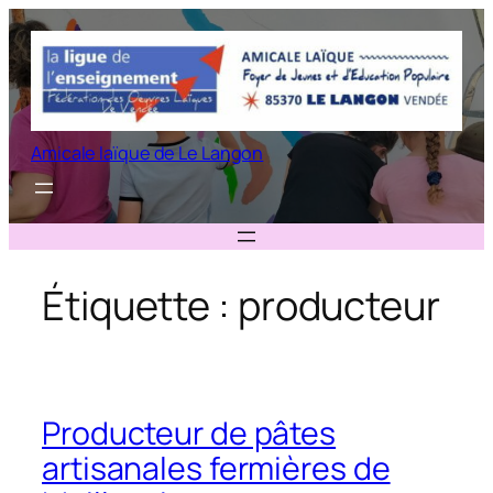
Aller
au
contenu
Amicale laïque de Le Langon
Étiquette :
producteur
Producteur de pâtes
artisanales fermières de