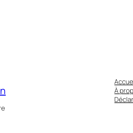
Accue
on
À pro
Déclar
re