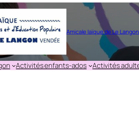
Amicale laïque de Le Lango
ngon
Activités enfants-ados
Activités adult