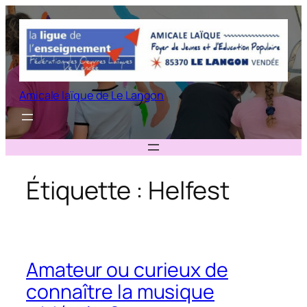
Aller
au
contenu
Amicale laïque de Le Langon
Étiquette :
Helfest
Amateur ou curieux de
connaître la musique