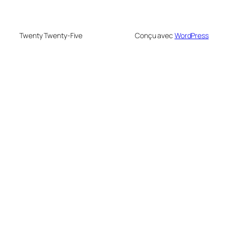
Twenty Twenty-Five
Conçu avec
WordPress