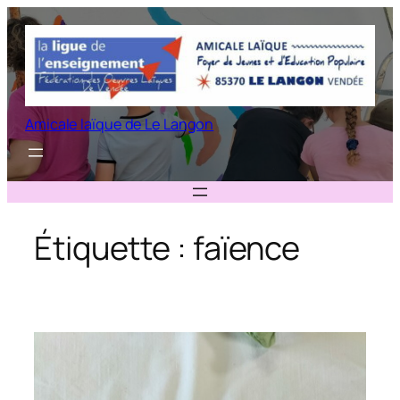
Aller
au
contenu
Amicale laïque de Le Langon
Étiquette :
faïence