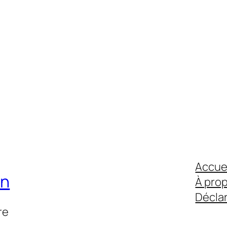
Accue
on
À pro
Déclar
re