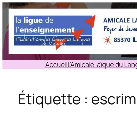
Aller
au
contenu
Accueil
L’Amicale laïque du La
Étiquette :
escri