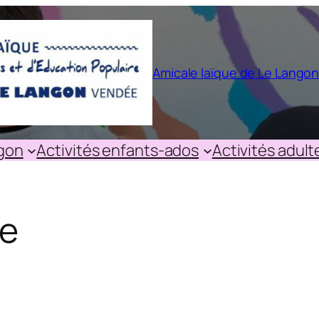
Amicale laïque de Le Lango
ngon
Activités enfants-ados
Activités adult
me