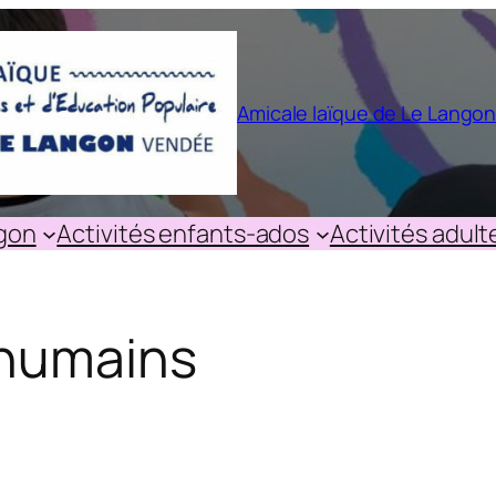
Amicale laïque de Le Lango
ngon
Activités enfants-ados
Activités adult
 humains