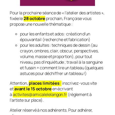
Pour la prochaine séance de « l’atelier des artistes »,
fixée le
28 octobre
prochain, Françoise vous
propose une nouvelle thématique :
pour les enfants et ados : création d’un
épouvantail (recherche et fabrication)
pour les adultes : techniques de dessin (au
crayon, ombres, clair, obscur, perspectives,
volume, masse et proportion), pour tout
niveau, pas d’inquiétude ; travail à la sanguine
et fusain + comment lire un tableau (quelques
astuces pour déchiffrer un tableau !)
Attention,
places limitées
:
inscrivez-vous vite
et
avant le 15 octobre
en écrivant
à
activites@amicalelelangon.fr
(règlement à
l’artiste sur place).
Atelier réservé à nos adhérents. Pour adhérer,