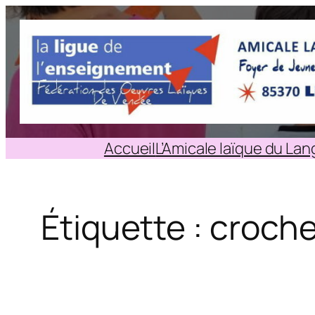
Aller
au
contenu
Accueil
L’Amicale laïque du La
Étiquette :
croche