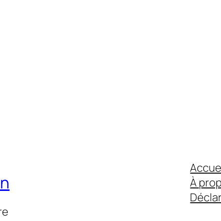
Accue
on
À pro
Déclar
re