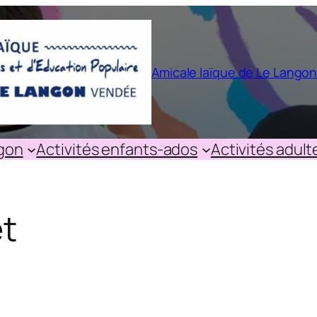
Amicale laïque de Le Lango
ngon
Activités enfants-ados
Activités adult
t