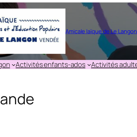
Amicale laïque de Le Lango
ngon
Activités enfants-ados
Activités adult
iande