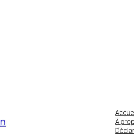
Accue
on
À pro
Déclar