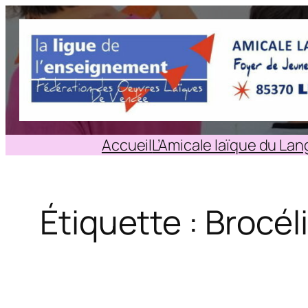
Aller
au
contenu
Accueil
L’Amicale laïque du La
Étiquette :
Brocél