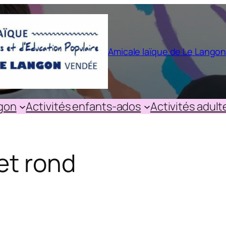
Amicale laïque de Le Lango
ngon
Activités enfants-ados
Activités adult
t rond