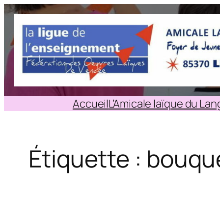
Aller
au
contenu
Accueil
L’Amicale laïque du La
Étiquette :
bouque