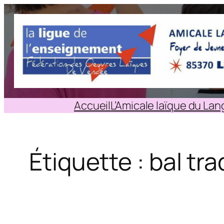
Aller
au
contenu
Accueil
L’Amicale laïque du La
Étiquette :
bal tra