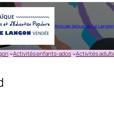
Amicale laïque de Le Lango
ngon
Activités enfants-ados
Activités adult
d