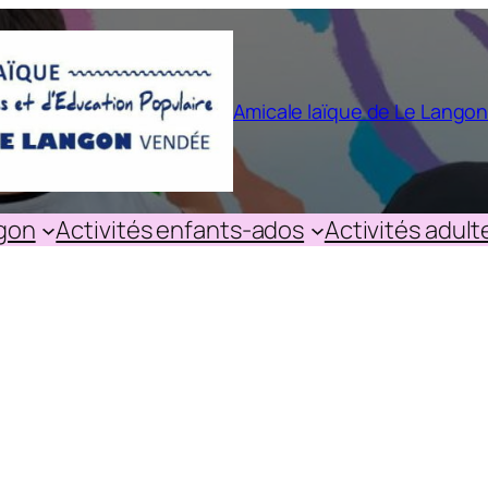
Amicale laïque de Le Lango
ngon
Activités enfants-ados
Activités adult